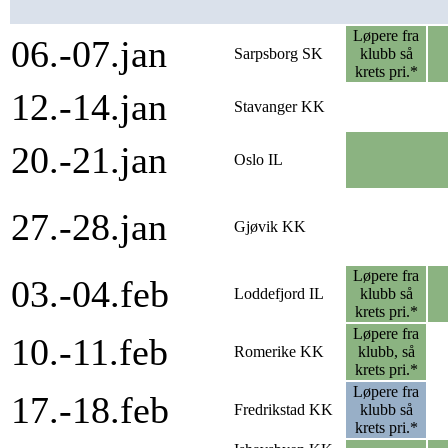
Løpere fra
06.-07.jan
Sarpsborg SK
klubb så
krets pri.*
12.-14.jan
Stavanger KK
20.-21.jan
Oslo IL
27.-28.jan
Gjøvik KK
Løpere fra
03.-04.feb
Loddefjord IL
klubb så
krets pri.*
Løpere fra
10.-11.feb
Romerike KK
klubb, så
krets pri.*
Løpere fra
17.-18.feb
Fredrikstad KK
klubb så
krets pri.*