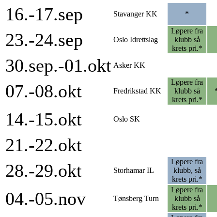
16.-17.sep
Stavanger KK
*
Løpere fra
23.-24.sep
Oslo Idrettslag
klubb så
krets pri.*
30.sep.-01.okt
Asker KK
Løpere fra
07.-08.okt
Fredrikstad KK
klubb så
krets pri.*
14.-15.okt
Oslo SK
21.-22.okt
Løpere fra
28.-29.okt
Storhamar IL
klubb, så
krets pri.*
Løpere fra
04.-05.nov
Tønsberg Turn
klubb så
krets pri.*