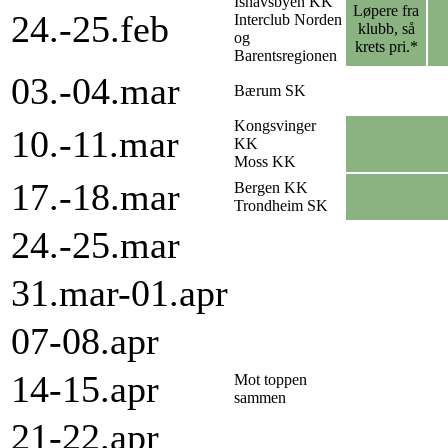
Ishavsbyen KK
Løpere fra
24.-25.feb
Interclub Norden
klubb, så
og
krets pri.*
Barentsregionen
03.-04.mar
Bærum SK
Kongsvinger
10.-11.mar
KK
Moss KK
17.-18.mar
Bergen KK
Trondheim SK
24.-25.mar
31.mar-01.apr
07-08.apr
14-15.apr
Mot toppen
sammen
21-22.apr