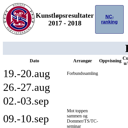
Kunstløpsresultater
NC-
2017 - 2018
ranking
Cu
Dato
Arrangør
Oppvisning
u/
19.-20.aug
Forbundssamling
26.-27.aug
02.-03.sep
Mot toppen
09.-10.sep
sammen og
Dommer/TS/TC-
seminar