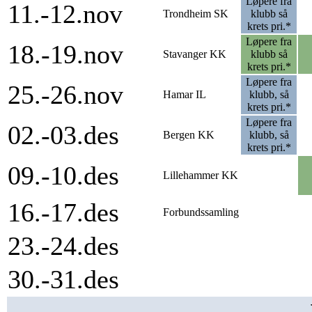
Løpere fra
11.-12.nov
Trondheim SK
klubb så
krets pri.*
Løpere fra
18.-19.nov
Stavanger KK
klubb så
krets pri.*
Løpere fra
25.-26.nov
Hamar IL
klubb, så
krets pri.*
Løpere fra
02.-03.des
Bergen KK
klubb, så
krets pri.*
09.-10.des
Lillehammer KK
16.-17.des
Forbundssamling
23.-24.des
30.-31.des