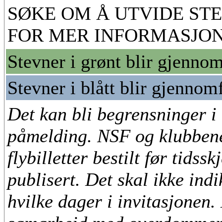
SØKE OM Å UTVIDE STE
FOR MER INFORMASJON
Stevner i grønt blir gjenno
Stevner i blått blir gjennom
Det kan bli begrensninger i 
påmelding. NSF og klubbene
flybilletter bestilt før tidss
publisert. Det skal ikke ind
hvilke dager i invitasjonen