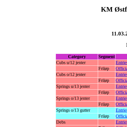
KM Østfo
11.03.
Category
Segment
Cubs u/12 jenter
Entrie
Friløp
Offici
Cubs o/12 jenter
Entrie
Friløp
Offici
Springs u/13 jenter
Entrie
Friløp
Offici
Springs o/13 jenter
Entrie
Friløp
Offici
Springs o/13 gutter
Entrie
Friløp
Offici
Debs
Entrie