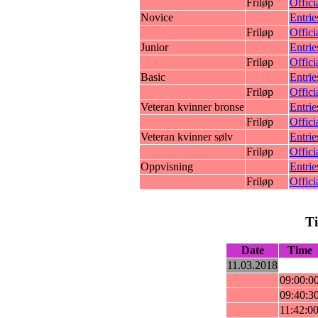
Friløp
Offici
Novice
Entrie
Friløp
Offici
Junior
Entrie
Friløp
Offici
Basic
Entrie
Friløp
Offici
Veteran kvinner bronse
Entrie
Friløp
Offici
Veteran kvinner sølv
Entrie
Friløp
Offici
Oppvisning
Entrie
Friløp
Offici
T
Date
Time
11.03.2018
09:00:0
09:40:3
11:42:0