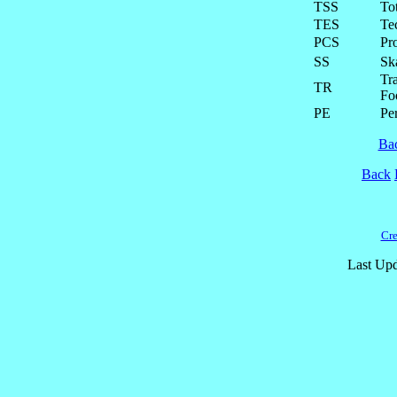
TSS
To
TES
Te
PCS
Pr
SS
Ska
Tra
TR
Fo
PE
Pe
Ba
Back
Cre
Last Upd