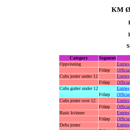
KM Øs
1
S
Category
Segment
Oppvisning
Entries
Friløp
Officia
Cubs jenter under 12
Entries
Friløp
Officia
Cubs gutter under 12
Entries
Friløp
Officia
Cubs jenter over 12
Entries
Friløp
Officia
Basic kvinner
Entries
Friløp
Officia
Debs jenter
Entries