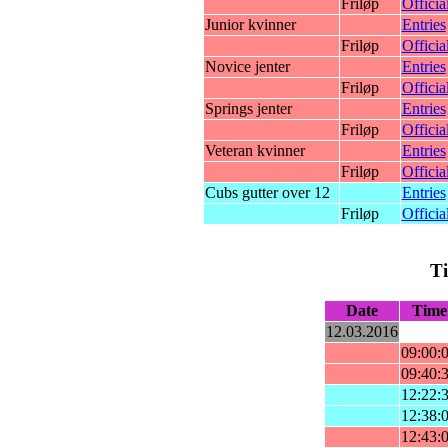
Friløp
Officia
Junior kvinner
Entries
Friløp
Officia
Novice jenter
Entries
Friløp
Officia
Springs jenter
Entries
Friløp
Officia
Veteran kvinner
Entries
Friløp
Officia
Cubs gutter over 12
Entries
Friløp
Officia
T
Date
Time
12.03.2016
09:00:
09:40:
12:22:
12:38:
12:43: