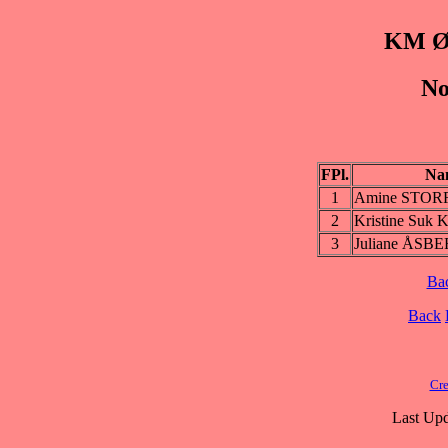
KM Øs
No
FPl.
Na
1
Amine STO
2
Kristine Su
3
Juliane ÅSB
Ba
Back
Cre
Last Upd