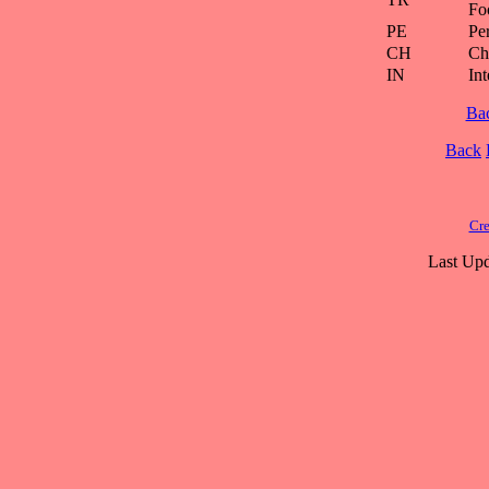
Fo
PE
Pe
CH
Ch
IN
Int
Ba
Back
Cre
Last Upd