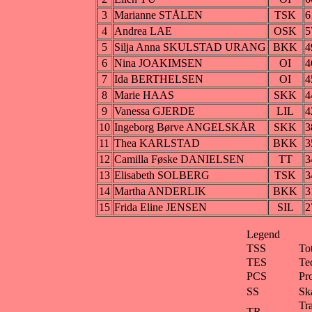
3
Marianne STÅLEN
TSK
6
4
Andrea LAE
OSK
5
5
Silja Anna SKULSTAD URANG
BKK
4
6
Nina JOAKIMSEN
OI
4
7
Ida BERTHELSEN
OI
4
8
Marie HAAS
SKK
4
9
Vanessa GJERDE
LIL
4
10
Ingeborg Børve ANGELSKÅR
SKK
3
11
Thea KARLSTAD
BKK
3
12
Camilla Føske DANIELSEN
TT
3
13
Elisabeth SOLBERG
TSK
3
14
Martha ANDERLIK
BKK
3
15
Frida Eline JENSEN
SIL
2
Legend
TSS
To
TES
Te
PCS
Pr
SS
Ska
Tra
TR