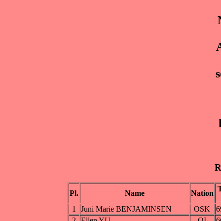
R
Pl.
Name
Nation
1
Juni Marie BENJAMINSEN
OSK
6
2
Ellen YU
OI
6