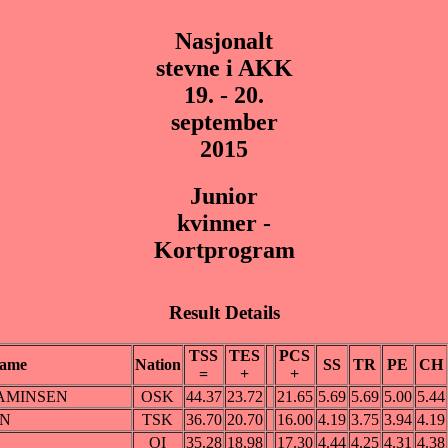
Nasjonalt
stevne i AKK
19. - 20.
september
2015
Junior
kvinner -
Kortprogram
Result Details
TSS
TES
PCS
ame
Nation
SS
TR
PE
CH
=
+
+
NJAMINSEN
OSK
44.37
23.72
21.65
5.69
5.69
5.00
5.44
EN
TSK
36.70
20.70
16.00
4.19
3.75
3.94
4.19
OI
35.28
18.98
17.30
4.44
4.25
4.31
4.38