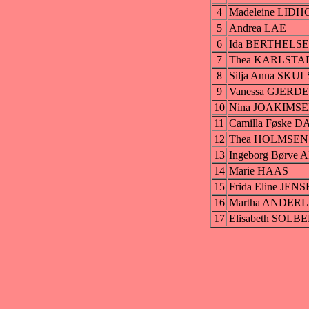
4
Madeleine LI
5
Andrea LAE
6
Ida BERTHELS
7
Thea KARLSTA
8
Silja Anna SK
9
Vanessa GJERDE
10
Nina JOAKIMS
11
Camilla Føske 
12
Thea HOLMSEN
13
Ingeborg Børv
14
Marie HAAS
15
Frida Eline JEN
16
Martha ANDERL
17
Elisabeth SOLB