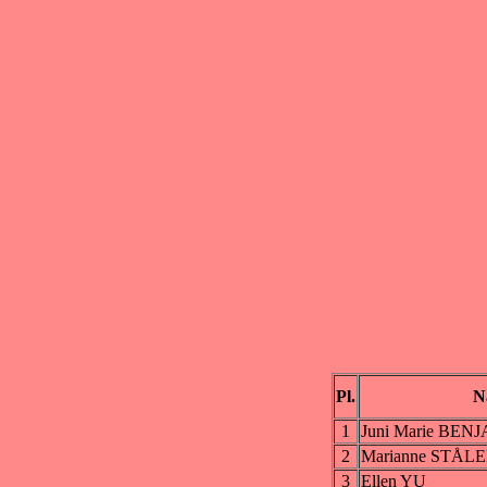
Pl.
N
1
Juni Marie BE
2
Marianne STÅL
3
Ellen YU