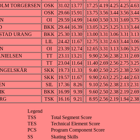
DHOLM TORGERSEN
OSK
31.02
13.77
17.25
4.19
4.25
4.25
4.63
OSK
29.66
15.91
13.75
3.56
3.44
3.56
3.44
EN
OI
29.59
14.99
14.60
3.50
3.31
3.69
3.75
D
BKK
29.44
16.39
13.05
3.25
3.25
3.13
3.44
ULSTAD URANG
BKK
25.30
13.30
13.00
3.31
3.06
3.31
3.13
LIL
24.42
11.67
12.75
3.31
2.63
3.44
3.06
EN
OI
23.39
12.74
12.65
3.31
3.13
3.06
3.25
DANIELSEN
TT
23.11
13.21
9.90
2.56
2.38
2.31
2.69
TT
23.04
11.64
11.40
2.69
2.56
2.75
3.25
e ANGELSKÅR
SKK
19.73
11.33
9.40
2.50
2.25
2.38
2.50
SKK
19.57
11.67
9.90
2.63
2.25
2.44
2.63
SEN
SIL
17.36
8.26
9.10
2.56
2.38
2.13
2.31
IK
BKK
16.99
9.39
9.60
2.50
2.38
2.19
2.69
ERG
TSK
16.16
9.21
8.95
2.56
2.19
1.94
2.38
Legend
TSS
Total Segment Score
TES
Technical Element Score
PCS
Program Component Score
SS
Skating Skills