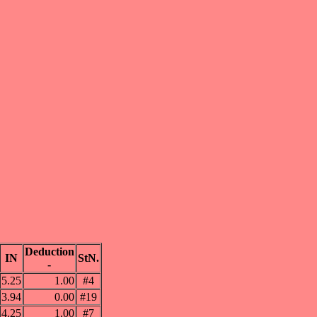
Deduction
IN
StN.
-
5.25
1.00
#4
3.94
0.00
#19
4.25
1.00
#7