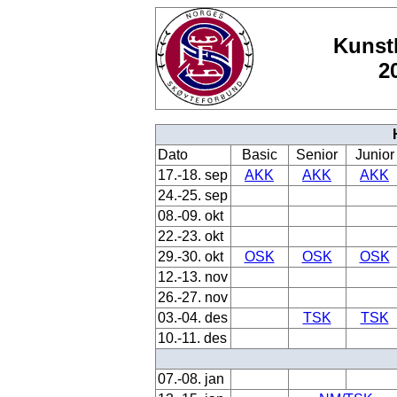
Kunstl
2
Dato
Basic
Senior
Junior
17.-18. sep
AKK
AKK
AKK
24.-25. sep
08.-09. okt
22.-23. okt
29.-30. okt
OSK
OSK
OSK
12.-13. nov
26.-27. nov
03.-04. des
TSK
TSK
10.-11. des
07.-08. jan