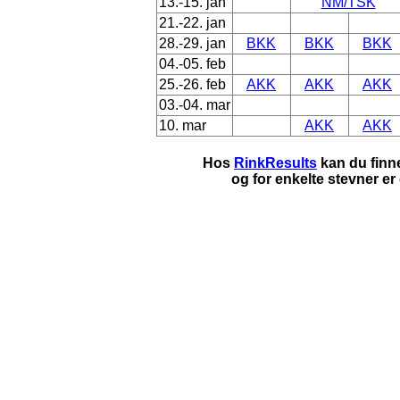
13.-15. jan
NM/TSK
21.-22. jan
28.-29. jan
BKK
BKK
BKK
04.-05. feb
25.-26. feb
AKK
AKK
AKK
03.-04. mar
10. mar
AKK
AKK
Hos
RinkResults
kan du finn
og for enkelte stevner er 