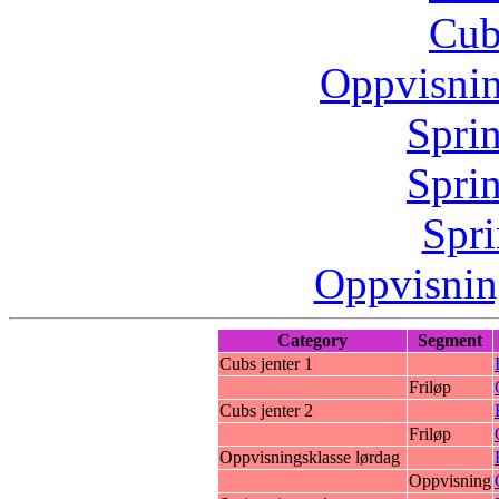
Cub
Oppvisnin
Sprin
Sprin
Spri
Oppvisnin
Category
Segment
Cubs jenter 1
Friløp
Cubs jenter 2
Friløp
Oppvisningsklasse lørdag
Oppvisning