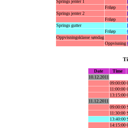
Springs jenter 1
Friløp
Springs jenter 2
Friløp
Springs gutter
Friløp
Oppvisningsklasse søndag
Oppvisning
T
Date
Time
10.12.2011
09:00:00
11:00:00
13:15:00
11.12.2011
09:00:00
11:30:00
13:40:00
14:15:00