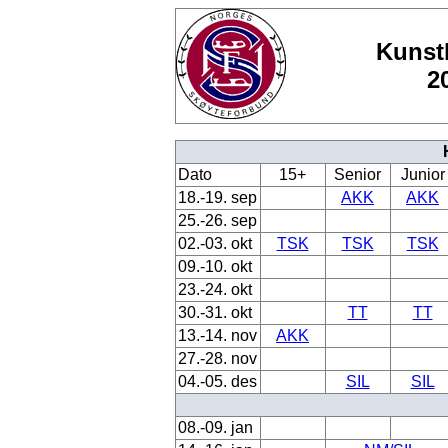
Kunstl
2
Dato
15+
Senior
Junior
18.-19. sep
AKK
AKK
25.-26. sep
02.-03. okt
TSK
TSK
TSK
09.-10. okt
23.-24. okt
30.-31. okt
TT
TT
13.-14. nov
AKK
27.-28. nov
04.-05. des
SIL
SIL
08.-09. jan