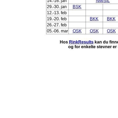
14.-16. jan
NM/SIL
29.-30. jan
BSK
12.-13. feb
19.-20. feb
BKK
BKK
26.-27. feb
05.-06. mar
OSK
OSK
OSK
Hos
RinkResults
kan du finn
og for enkelte stevner er 