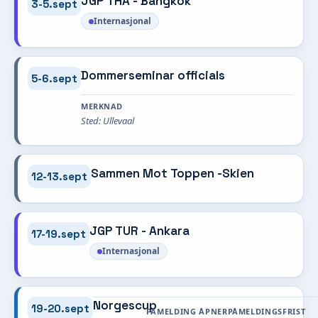
JGP THA - Bangkok
3-5.sept
Internasjonal
Dommerseminar officials
5-6.sept
MERKNAD
Sted: Ullevaal
Sammen Mot Toppen -Skien
12-13.sept
JGP TUR - Ankara
17-19.sept
Internasjonal
Norgescup
19-20.sept
PÅMELDING ÅPNER
PÅMELDINGSFRIST