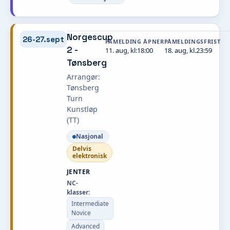
Norgescup
26-27.sept
PÅMELDING ÅPNER
PÅMELDINGSFRIST
2 -
11. aug, kl:18:00
18. aug, kl.23:59
Tønsberg
Arrangør:
Tønsberg
Turn
Kunstløp
(TT)
Nasjonal
Delvis
elektronisk
JENTER
NC-
klasser:
Intermediate
Novice
Advanced