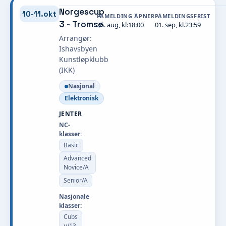
Norgescup
10-11.okt
PÅMELDING ÅPNER
PÅMELDINGSFRIST
3 - Tromsø
25. aug, kl:18:00
01. sep, kl.23:59
Arrangør:
Ishavsbyen
Kunstløpklubb
(IKK)
Nasjonal
Elektronisk
JENTER
NC-
klasser:
Basic
Advanced
Novice/A
Senior/A
Nasjonale
klasser:
Cubs
u/13