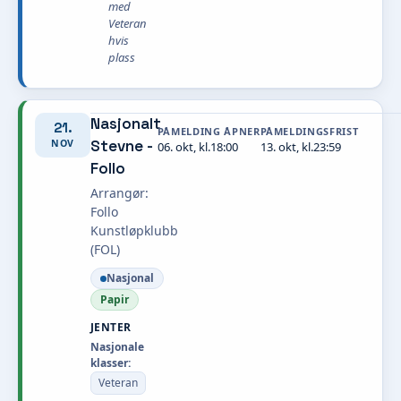
med
Veteran
hvis
plass
Nasjonalt
21.
PÅMELDING ÅPNER
PÅMELDINGSFRIST
Stevne -
NOV
06. okt, kl.18:00
13. okt, kl.23:59
Follo
Arrangør:
Follo
Kunstløpklubb
(FOL)
Nasjonal
Papir
JENTER
Nasjonale
klasser:
Veteran