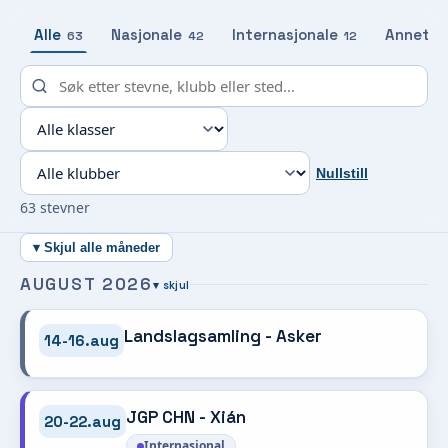
Alle
Nasjonale
Internasjonale
Annet
63
42
12
9
Nullstill
63 stevner
▾ Skjul alle måneder
AUGUST 2026
▾ skjul
Landslagsamling - Asker
14-16.aug
JGP CHN - Xián
20-22.aug
Internasjonal