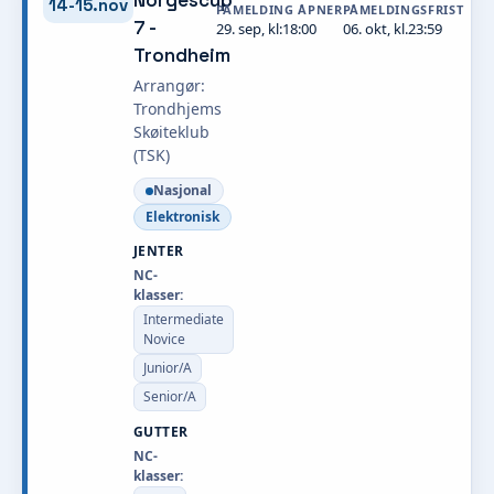
Norgescup
14-15.nov
PÅMELDING ÅPNER
PÅMELDINGSFRIST
7 -
29. sep, kl:18:00
06. okt, kl.23:59
Trondheim
Arrangør:
Trondhjems
Skøiteklub
(TSK)
Nasjonal
Elektronisk
JENTER
NC-
klasser:
Intermediate
Novice
Junior/A
Senior/A
GUTTER
NC-
klasser: