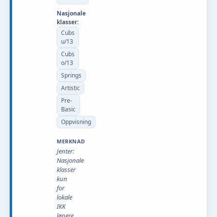
Nasjonale
klasser:
Cubs
u/13
Cubs
o/13
Springs
Artistic
Pre-
Basic
Oppvisning
MERKNAD
Jenter:
Nasjonale
klasser
kun
for
lokale
IKK
løpere