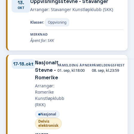
Oppvisningsstevne - Stavanger
13.
OKT
Arrangør: Stavanger Kunstløpklubb (SKK)
Klasser:
Oppvisning
MERKNAD
Åpent for: SKK
Nasjonalt
17-18.okt
PÅMELDING ÅPNER
PÅMELDINGSFRIST
Stevne -
01. sep, kl:18:00
08. sep, kl.23:59
Romerike
Arrangør:
Romerike
Kunstløpklubb
(RKK)
Nasjonal
Delvis
elektronisk