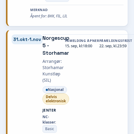
MERKNAD
Åpent for: BKK, FIL, LIL
Norgescup
31.okt-1.nov
PÅMELDING ÅPNER
PÅMELDINGSFRIST
5 -
15. sep, kl:18:00
22. sep, kl.23:59
Storhamar
Arrangør:
Storhamar
Kunstløp
(SIL)
Nasjonal
Delvis
elektronisk
JENTER
NC-
klasser:
Basic