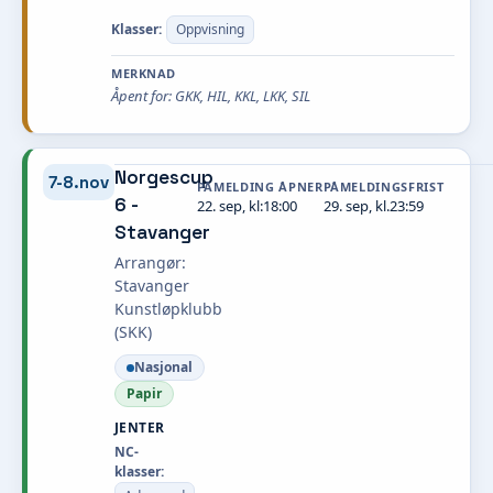
Klasser:
Oppvisning
MERKNAD
Åpent for: GKK, HIL, KKL, LKK, SIL
Norgescup
7-8.nov
PÅMELDING ÅPNER
PÅMELDINGSFRIST
6 -
22. sep, kl:18:00
29. sep, kl.23:59
Stavanger
Arrangør:
Stavanger
Kunstløpklubb
(SKK)
Nasjonal
Papir
JENTER
NC-
klasser: