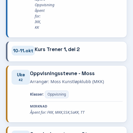
Oppvisning
åpent
for:
IKK,
KK
Kurs Trener 1, del 2
10-11.okt
Oppvisningsstevne - Moss
Uke
42
Arrangør: Moss Kunstløpklubb (MKK)
Klasser:
Oppvisning
MERKNAD
Åpent for: FKK, MKK,SSK,SaKK, TT