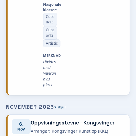
Nasjonale
klasser:
Cubs
u/13
Cubs
o/13
Artistic
MERKNAD
Utvides
med
Veteran
hvis
plass
NOVEMBER 2026
▾ skjul
Oppvisningsstevne - Kongsvinger
6.
NOV
Arrangør: Kongsvinger Kunstløp (KKL)