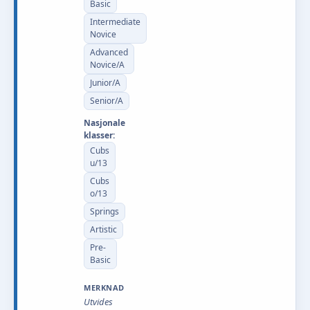
Basic
Intermediate
Novice
Advanced
Novice/A
Junior/A
Senior/A
Nasjonale
klasser:
Cubs
u/13
Cubs
o/13
Springs
Artistic
Pre-
Basic
MERKNAD
Utvides