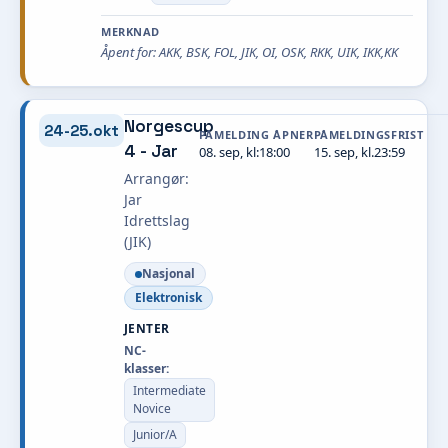
MERKNAD
Åpent for: AKK, BSK, FOL, JIK, OI, OSK, RKK, UIK, IKK,KK
Norgescup
24-25.okt
PÅMELDING ÅPNER
PÅMELDINGSFRIST
4 - Jar
08. sep, kl:18:00
15. sep, kl.23:59
Arrangør:
Jar
Idrettslag
(JIK)
Nasjonal
Elektronisk
JENTER
NC-
klasser:
Intermediate
Novice
Junior/A