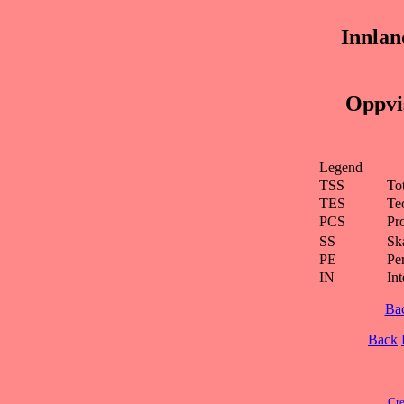
Innlan
Oppvis
Legend
TSS
To
TES
Te
PCS
Pr
SS
Ska
PE
Pe
IN
Int
Ba
Back
Cre