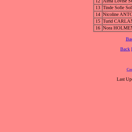
12
Alma Lovise
13
Tinde Sofie S
14
Nicoline AN
15
Turid CARL
16
Nora HOLME
Ba
Back
Cre
Last Up