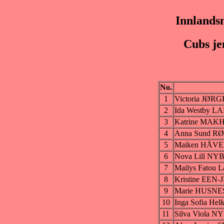
Innlands
Cubs je
No.
1
Victoria JØR
2
Ida Westby L
3
Katrine MA
4
Anna Sund 
5
Maiken HÅV
6
Nova Lill 
7
Mailys Fatou 
8
Kristine EEN
9
Marie HUSNE
10
Inga Sofia He
11
Silva Viola 