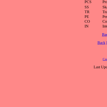
PCS
Pr
SS
Ska
TR
Tra
PE
Pe
CO
Co
IN
Int
Ba
Back
Cre
Last Upd