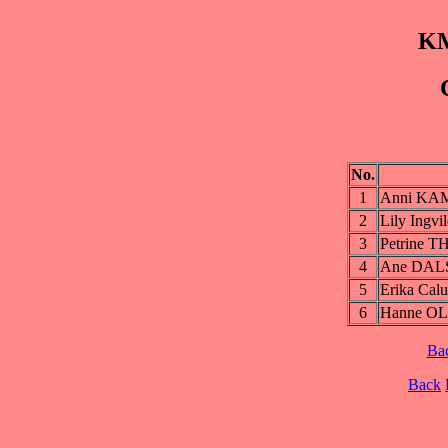
KM
No.
1
Anni K
2
Lily Ing
3
Petrine
4
Ane DAL
5
Erika Ca
6
Hanne O
Ba
Back