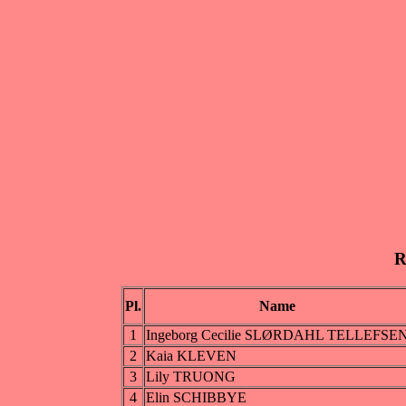
R
Pl.
Name
1
Ingeborg Cecilie SLØRDAHL TELLEFSE
2
Kaia KLEVEN
3
Lily TRUONG
4
Elin SCHIBBYE