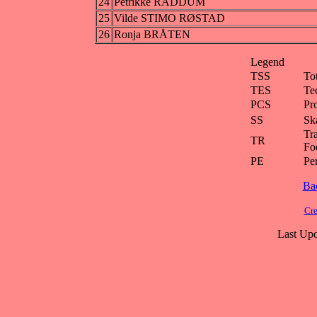
24
Petrikke RADDUM
25
Vilde STIMO RØSTAD
26
Ronja BRÅTEN
Legend
TSS
To
TES
Te
PCS
Pr
SS
Ska
Tra
TR
Fo
PE
Pe
Ba
Cre
Last Upd