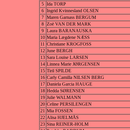
5
Ida TORP
6
Ingrid Kvinnesland OLSEN
7
Maren Garnass BERGUM
8
Zoë VAN DER MARK
9
Laura BARANAUSKA
10
Maria Lægdene NÆSS
11
Christiane KROGFOSS
12
June BERGH
13
Sara Louise LARSEN
14
Linnea Marie JØRGENSEN
15
Tiril SPILDE
16
Carly Camilla NILSEN BERG
17
Daniela Garcia HAUGE
18
Hedda SØRENSEN
19
Julie WALMANN
20
Celine PERSILENGEN
21
Mia FOSSEN
22
Alisa HJELMÅS
23
Sina REINER-HOLM