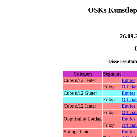
OSKs Kunstløp
26.09.
Disse resultat
Category
Segment
Cubs u/12 Jenter
Entries
Friløp
Official
Cubs u/12 Gutter
Entries
Friløp
Official
Cubs o/12 Jenter
Entries
Friløp
Official
Oppvisning Lørdag
Entries
Friløp
Official
Springs Jenter
Entries