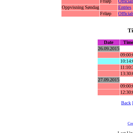
Friløp
Official
Oppvisning Søndag
Entries
Friløp
Official
T
Date
Tim
26.09.2015
09:00:
10:14:
11:10:
13:30:
27.09.2015
09:00:
12:30:
Back
Cre