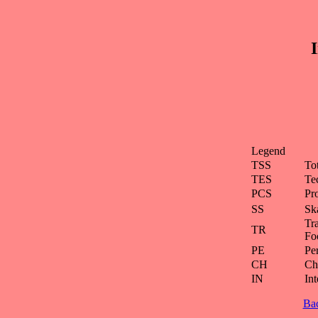
I
Legend
TSS
To
TES
Te
PCS
Pr
SS
Ska
Tra
TR
Fo
PE
Pe
CH
Ch
IN
Int
Ba