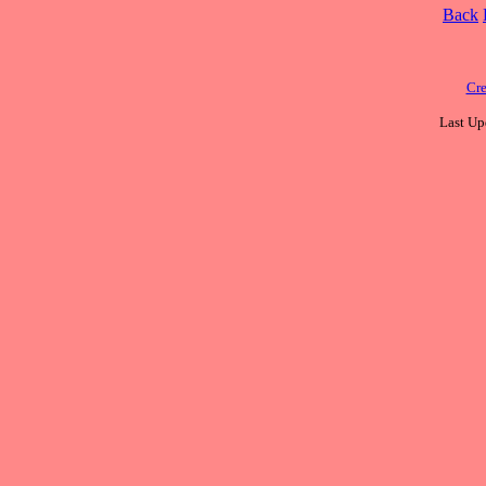
Back
Cre
Last Up