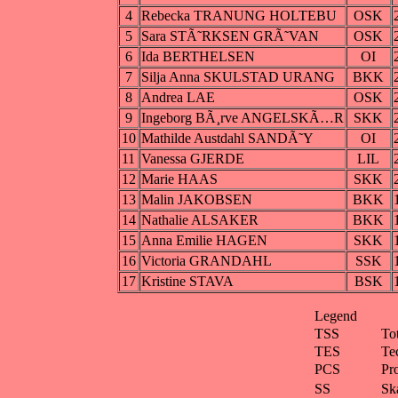
4
Rebecka TRANUNG HOLTEBU
OSK
5
Sara STÃ˜RKSEN GRÃ˜VAN
OSK
6
Ida BERTHELSEN
OI
7
Silja Anna SKULSTAD URANG
BKK
8
Andrea LAE
OSK
9
Ingeborg BÃ¸rve ANGELSKÃ…R
SKK
10
Mathilde Austdahl SANDÃ˜Y
OI
11
Vanessa GJERDE
LIL
12
Marie HAAS
SKK
13
Malin JAKOBSEN
BKK
14
Nathalie ALSAKER
BKK
15
Anna Emilie HAGEN
SKK
16
Victoria GRANDAHL
SSK
17
Kristine STAVA
BSK
Legend
TSS
To
TES
Te
PCS
Pr
SS
Ska