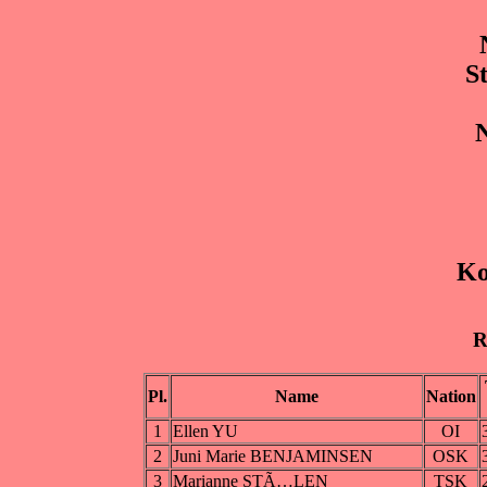
S
Ko
R
Pl.
Name
Nation
1
Ellen YU
OI
2
Juni Marie BENJAMINSEN
OSK
3
Marianne STÃ…LEN
TSK