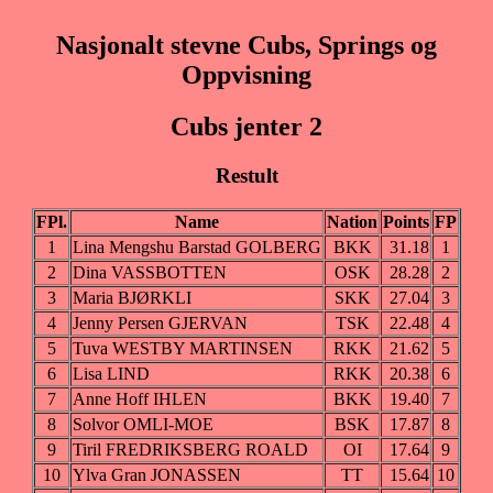
Nasjonalt stevne Cubs, Springs og
Oppvisning
Cubs jenter 2
Restult
FPl.
Name
Nation
Points
FP
1
Lina Mengshu Barstad GOLBERG
BKK
31.18
1
2
Dina VASSBOTTEN
OSK
28.28
2
3
Maria BJØRKLI
SKK
27.04
3
4
Jenny Persen GJERVAN
TSK
22.48
4
5
Tuva WESTBY MARTINSEN
RKK
21.62
5
6
Lisa LIND
RKK
20.38
6
7
Anne Hoff IHLEN
BKK
19.40
7
8
Solvor OMLI-MOE
BSK
17.87
8
9
Tiril FREDRIKSBERG ROALD
OI
17.64
9
10
Ylva Gran JONASSEN
TT
15.64
10