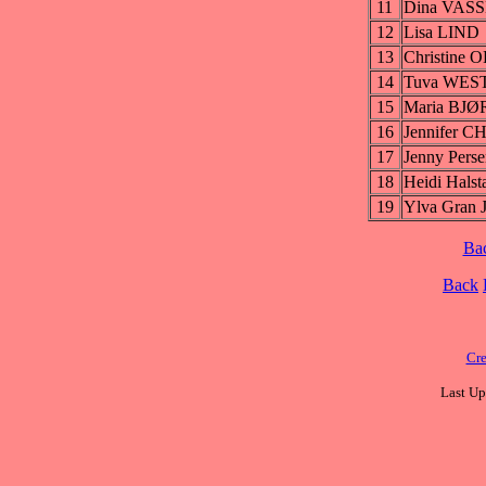
11
Dina VAS
12
Lisa LIND
13
Christine
14
Tuva WES
15
Maria BJØ
16
Jennifer 
17
Jenny Per
18
Heidi Hals
19
Ylva Gran
Ba
Back
Cre
Last Up