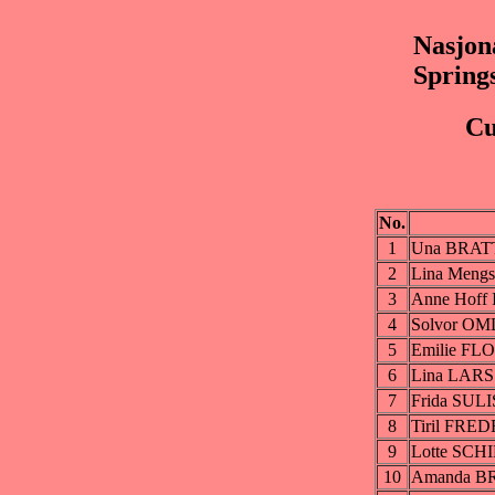
Nasjona
Spring
Cu
No.
1
Una BRAT
2
Lina Meng
3
Anne Hoff
4
Solvor O
5
Emilie FL
6
Lina LAR
7
Frida SUL
8
Tiril FR
9
Lotte SCH
10
Amanda 