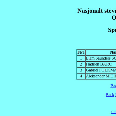
Nasjonalt stev
O
Spr
FPl.
Na
1
Liam Saunders 
2
Hadrien BARC
3
Gabriel FOLK
4
Aleksander MI
Ba
Back
Cre