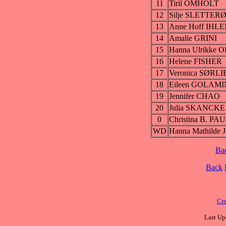
11
Tiril OMHOLT
12
Silje SLETTER
13
Anne Hoff IHL
14
Amalie GRINI
15
Hanna Ulrikke 
16
Helene FISHER
17
Veronica SØRLI
18
Eileen GOLAMI
19
Jennifer CHAO
20
Julia SKANCKE
0
Christina B. PA
WD
Hanna Mathilde
Ba
Back
Cre
Last Up