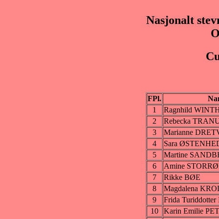
Nasjonalt stev
O
Cu
FPl.
Na
1
Ragnhild WINT
2
Rebecka TRA
3
Marianne DRET
4
Sara ØSTENHE
5
Martine SAND
6
Amine STORR
7
Rikke BØE
8
Magdalena KRO
9
Frida Turiddott
10
Karin Emilie P