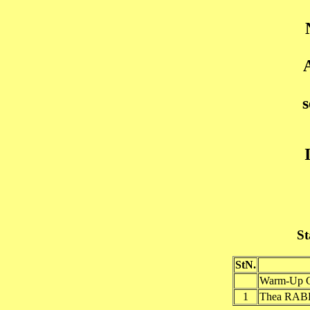
St
StN.
Warm-Up G
1
Thea RAB