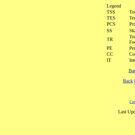
Legend
TSS
To
TES
Te
PCS
Pr
SS
Ska
Tra
TR
Fo
PE
Pe
CC
Co
IT
Int
Ba
Back
Cre
Last Upd