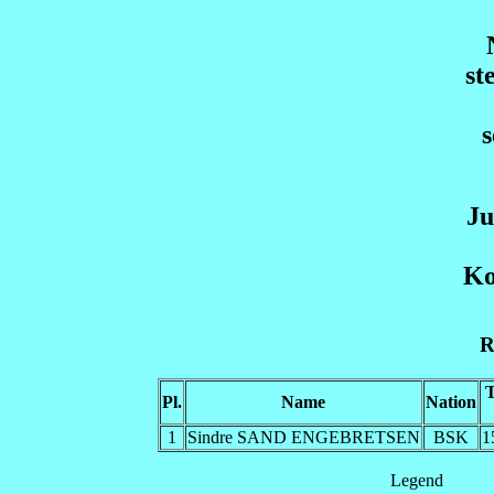
st
Ju
Ko
R
Pl.
Name
Nation
1
Sindre SAND ENGEBRETSEN
BSK
1
Legend