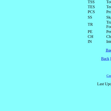
TSS
To
TES
Te
PCS
Pr
SS
Ska
Tra
TR
Fo
PE
Pe
CH
Ch
IN
Int
Ba
Back
Cre
Last Upd