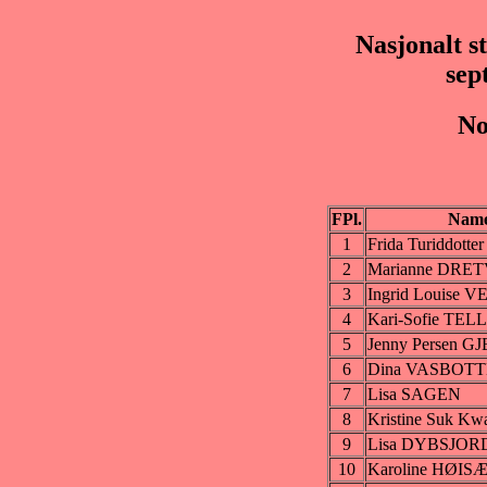
Nasjonalt s
sep
No
FPl.
Nam
1
Frida Turiddott
2
Marianne DRE
3
Ingrid Louise 
4
Kari-Sofie TE
5
Jenny Persen 
6
Dina VASBOT
7
Lisa SAGEN
8
Kristine Suk 
9
Lisa DYBSJOR
10
Karoline HØI