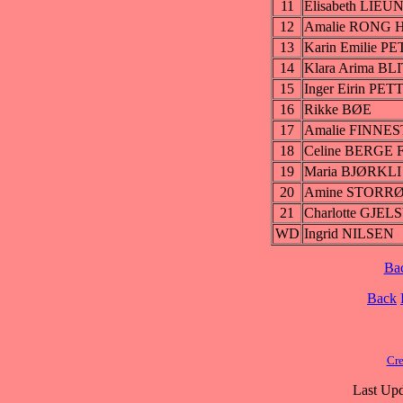
11
Elisabeth LIE
12
Amalie RONG
13
Karin Emilie 
14
Klara Arima B
15
Inger Eirin PE
16
Rikke BØE
17
Amalie FINNE
18
Celine BERGE
19
Maria BJØRKLI
20
Amine STORR
21
Charlotte GJEL
WD
Ingrid NILSEN
Ba
Back
Cre
Last Upd