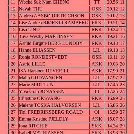
11
Vibeke Suk Nam CHENG
TT
20.56
11
12
Nayah THU
OSK
20.12
12
13
Andrea AASBØ DIETRICHSON
OSK
20.02
13
14
Lise Andrea BJØRKLI RAMBERG
FKK
19.51
14
15
Lisa LIND
RKK
19.24
15
16
Tuva Westby MARTINSEN
RKK
19.21
16
17
Åshild Birgitte BERG LUNDBY
RKK
19.18
17
18
Hanne ELIASSEN
LIL
19.18
18
19
Ronja RONDESTVEDT
OSK
19.11
19
20
Astrid LILLE
AKK
19.03
20
21
ISA Harsjøen DEVERILL
AKK
17.99
21
22
Malin GUDVANGEN
LIL
17.97
22
23
Marie MIDTTUN
LIL
17.45
23
24
Ylva Gran JONASSEN
TT
17.25
24
25
Christine OKSVANG
RKK
16.99
25
26
Malene TOSKA HALVORSEN
LIL
15.86
26
27
Tiril FREDRIKSBERG ROALD
OI
15.59
27
28
Emma Kristine FJELDLY
AKK
15.07
28
29
Iona RITCHIE
SKK
14.24
29
30
Isabell MATHIASSEN
SKK
13.93
30