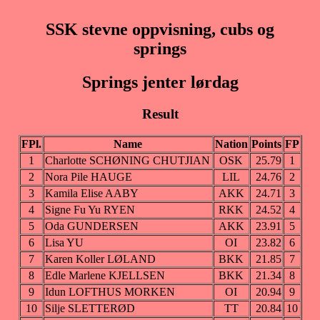
SSK stevne oppvisning, cubs og
springs
Springs jenter lørdag
Result
FPl.
Name
Nation
Points
FP
1
Charlotte SCHØNING CHUTJIAN
OSK
25.79
1
2
Nora Pile HAUGE
LIL
24.76
2
3
Kamila Elise AABY
AKK
24.71
3
4
Signe Fu Yu RYEN
RKK
24.52
4
5
Oda GUNDERSEN
AKK
23.91
5
6
Lisa YU
OI
23.82
6
7
Karen Koller LØLAND
BKK
21.85
7
8
Edle Marlene KJELLSEN
BKK
21.34
8
9
Idun LOFTHUS MORKEN
OI
20.94
9
10
Silje SLETTERØD
TT
20.84
10