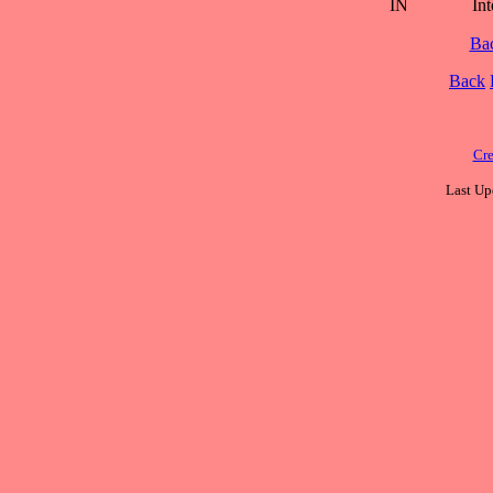
IN
Int
Ba
Back
Cre
Last Up