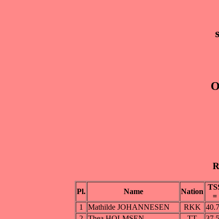
O
R
TS
Pl.
Name
Nation
=
1
Mathilde JOHANNESEN
RKK
40.
2
Thea HOLMSEN
TT
37.