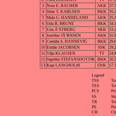
3
Nora E. BACHER
AKK
37.
4
Stine T. KARLSEN
RKK
35.
5
Mala G. HANDELAND
AKK
35.
6
Oda B. BRUNE
BKK
34.
7
Una Ã˜STBERG
SKK
33.
8
Josefine JÃ˜RNSEN
AKK
31.
9
Camilla S. HANNEVIG
BKK
29.
10
Emilie JACOBSEN
SSK
29.
11
Vilja KLAUSEN
TT
24.
12
Sigridur STEFANSDOTTIR
BKK
20.
13
Kaja LANGHOLM
OSK
17.
Legend
TSS
To
TES
Te
PCS
Pr
SS
Ska
TR
Tra
PE
Pe
CH
Ch